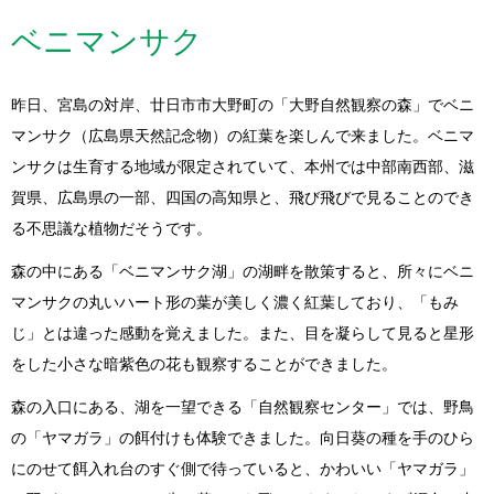
ベニマンサク
昨日、宮島の対岸、廿日市市大野町の「大野自然観察の森」でベニ
マンサク（広島県天然記念物）の紅葉を楽しんで来ました。ベニマ
ンサクは生育する地域が限定されていて、本州では中部南西部、滋
賀県、広島県の一部、四国の高知県と、飛び飛びで見ることのでき
る不思議な植物だそうです。
森の中にある「ベニマンサク湖」の湖畔を散策すると、所々にベニ
マンサクの丸いハート形の葉が美しく濃く紅葉しており、「もみ
じ」とは違った感動を覚えました。また、目を凝らして見ると星形
をした小さな暗紫色の花も観察することができました。
森の入口にある、湖を一望できる「自然観察センター」では、野鳥
の「ヤマガラ」の餌付けも体験できました。向日葵の種を手のひら
にのせて餌入れ台のすぐ側で待っていると、かわいい「ヤマガラ」