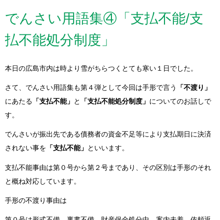
でんさい用語集④「支払不能/支
払不能処分制度」
本日の広島市内は時より雪がちらつくとても寒い１日でした。
さて、でんさい用語集も第４弾として今回は手形で言う
「不渡り」
にあたる
「支払不能」
と
「支払不能処分制度」
についてのお話しで
す。
でんさいが振出先である債務者の資金不足等により支払期日に決済
されない事を
「支払不能」
といいます。
支払不能事由は第０号から第２号まであり、その区別は手形のそれ
と概ね対応しています。
手形の不渡り事由は
第０号は形式不備、裏書不備、財産保全処分中、案内未着、依頼返