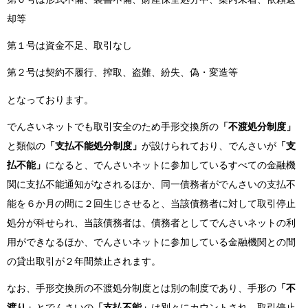
却等
第１号は資金不足、取引なし
第２号は契約不履行、搾取、盗難、紛失、偽・変造等
となっております。
でんさいネットでも取引安全のため手形交換所の
「不渡処分制度」
と類似の
「支払不能処分制度」
が設けられており、でんさいが
「支
払不能」
になると、でんさいネットに参加しているすべての金融機
関に支払不能通知がなされるほか、同一債務者がでんさいの支払不
能を６か月の間に２回生じさせると、当該債務者に対して取引停止
処分が科せられ、当該債務者は、債務者としてでんさいネットの利
用ができなるほか、でんさいネットに参加している金融機関との間
の貸出取引が２年間禁止されます。
なお、手形交換所の不渡処分制度とは別の制度であり、手形の
「不
渡り」
とでんさいの
「支払不能」
は別々にカウントされ、取引停止