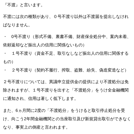
『不渡』と言います。
不渡には次の種類があり、０号不渡り以外は不渡届を提出しなけれ
ばなりません。
・ 0号不渡り（形式不備、裏書不備、財産保全処分中、案内未着、
依頼返却など振出人の信用に関係ないもの）
・ １号不渡り（資金不足、取引なしなど振出人の信用に関係する
もの）
・ ２号不渡り（契約不履行、搾取、盗難、紛失、偽造変造など）
２号不渡りについては、異議申立提供金の提供により不渡処分は免
除されますが、１号不渡りを出すと「不渡処分」をうけ全金融機関
に通知され、信用は著しく低下します。
また、6ヵ月間に2度の「不渡処分」をうけると取引停止処分を受
け、向こう2年間金融機関との当座取引及び新規貸出取引ができなく
なり、事実上の倒産と言われます。