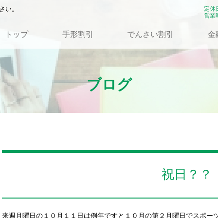
さい。
定休
営業時
トップ
手形割引
でんさい割引
金
ブログ
祝日？？
来週月曜日の１０月１１日は例年ですと１０月の第２月曜日でスポー