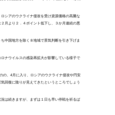
、ロシアのウクライナ侵攻を受け資源価格の高騰な
は２月より２．４ポイント低下し、３か月連続の悪
うち中国地方を除く８地域で景気判断を引き下げま
コロナウイルスの感染再拡大が影響している様子で
のの、4月に入り、ロシアのウクライナ侵攻や円安
景気回復に陰りが見えてきたというところでしょう
状況は続きますが、まずは１日も早い停戦を祈るば