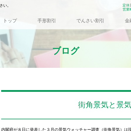
さい。
定休
営業時
トップ
手形割引
でんさい割引
金
ブログ
街角景気と景
内閣府が８日に発表した３月の景気ウォッチャー調査（街角景気）は現