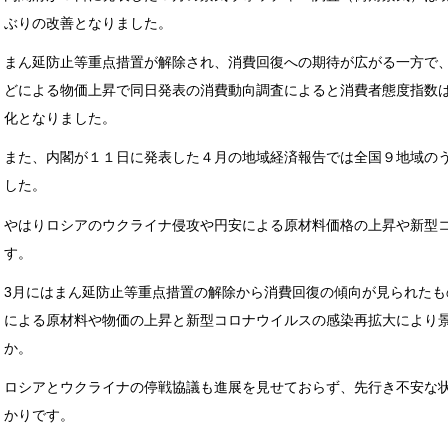
ぶりの改善となりました。
まん延防止等重点措置が解除され、消費回復への期待が広がる一方で
どによる物価上昇で同日発表の消費動向調査によると消費者態度指数
化となりました。
また、内閣が１１日に発表した４月の地域経済報告では全国９地域の
した。
やはりロシアのウクライナ侵攻や円安による原材料価格の上昇や新型
す。
3月にはまん延防止等重点措置の解除から消費回復の傾向が見られたも
による原材料や物価の上昇と新型コロナウイルスの感染再拡大により
か。
ロシアとウクライナの停戦協議も進展を見せておらず、先行き不安な
かりです。