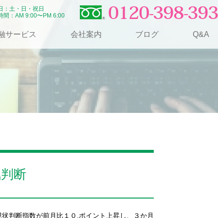
0120-398-393
日：土・日・祝日
間：AM 9:00〜PM 6:00
融サービス
会社案内
ブログ
Q&A
気判断
状判断指数が前月比１０.ポイント上昇し、３か月