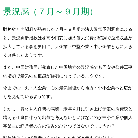
景況感（７月～９月期）
財務省と内閣府が発表した７月～９月期の法人景気予測調査による
と、景況判断指数は株高や円安に加え個人消費が堅調で企業収益が
拡大している事を要因に、大企業・中堅企業・中小企業ともに大き
く改善したようです。
また、中国財務局が発表した中国地方の景況感でも円安や公共工事
の増加で景気の回復感が鮮明になっているようです。
今までの中央・大企業中心の景気回復から地方・中小企業へと広が
りを見せているようです。
しかし、資材や人件費の高騰、来年４月に引き上げ予定の消費税と
増える仕事に伴って出費も考えないといけないのが中小企業や個人
事業主の経営者の方の悩みのひとつではないでしょうか？
弊社はそんな経営者の方の力になれればと考えております。