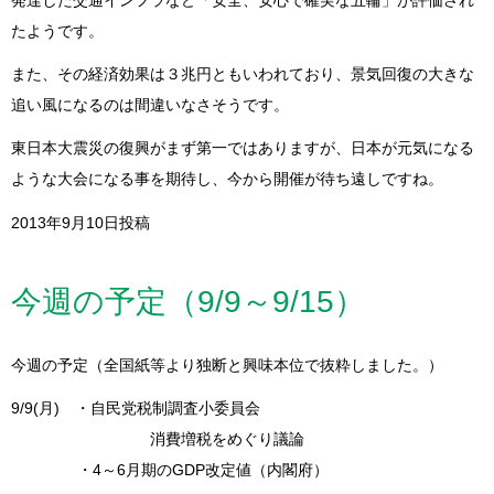
発達した交通インフラなど「安全、安心で確実な五輪」が評価され
たようです。
また、その経済効果は３兆円ともいわれており、景気回復の大きな
追い風になるのは間違いなさそうです。
東日本大震災の復興がまず第一ではありますが、日本が元気になる
ような大会になる事を期待し、今から開催が待ち遠しですね。
2013年9月10日投稿
今週の予定（9/9～9/15）
今週の予定（全国紙等より独断と興味本位で抜粋しました。）
9/9(月) ・自民党税制調査小委員会
消費増税をめぐり議論
・4～6月期のGDP改定値（内閣府）