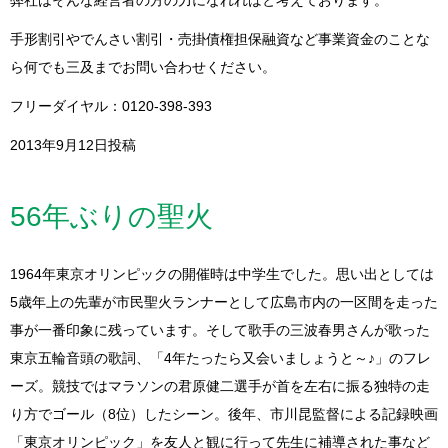
手形割引やでんさい割引・売掛債権担保融資など事業資金のことな
ら何でも三及までお問い合わせください。
フリーダイヤル：0120-398-393
2013年9月12日投稿
56年ぶりの聖火
1964年東京オリンピックの開催時は中学生でした。思い出としては
5歳年上の先輩が市民聖火ランナーとして広島市内の一区間を走った
事が一番印象に残っています。そして歌手の三波春男さんが歌った
東京五輪音頭の歌詞、「4年たったら又会いましょうと～♪」のフレ
ーズ。競技ではマラソンの君原健二選手が首を左右に振る独特の走
り方でゴール（8位）したシーン。後年、市川昆監督による記録映画
「東京オリンピック」を友人と観に行って先生に補導された事など