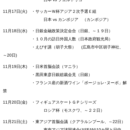
11月17日(火) ・サッカーＷ杯アジア２次予選Ｅ組
日本 vs カンボジア （カンボジア）
11月18日(水) ・日銀金融政策決定会合（日銀、～１９日）
・１０月の訪日外国人数（日本政府観光局）
・えびす講（胡子大祭） (広島市中区胡子神社、
～20日)
11月19日(木) ・日米首脳会談（マニラ）
・黒田東彦日銀総裁会見（日銀）
・フランス産の新酒ワイン「ボージョレ･ヌーボ」解
禁
11月20日(金) ・フィギュアスケートＧＰシリーズ
ロシア杯（モスクワ、～２２日）
11月21日(土) ・東アジア首脳会議（クアラルンプール、～22日）
東南アジア諸国連合(ASEAN)10カ国と日中