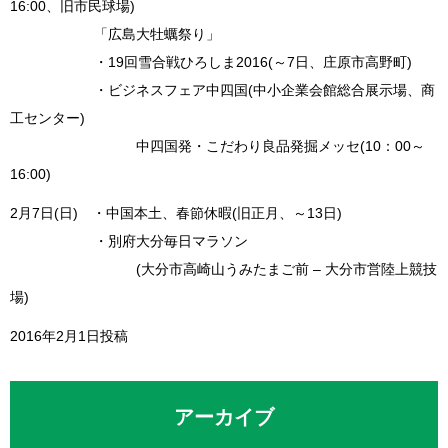
16:00、旧市民球場)
「広島大牡蠣祭り」
・19回雪合戦ひろしま2016(～7日、庄原市高野町)
・ビジネスフェア中四国(中小企業会館総合展示場、商
工センター)
中四国発・こだわり良品発掘メッセ(10：00～
16:00)
2月7日(日) ・中国本土、春節休暇(旧正月、～13日)
・別府大分毎日マラソン
(大分市高崎山うみたまご前 – 大分市営陸上競技
場)
2016年2月1日投稿
アーカイブ