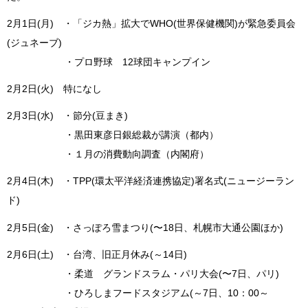
2月1日(月) ・「ジカ熱」拡大でWHO(世界保健機関)が緊急委員会
(ジュネーブ)
・プロ野球 12球団キャンプイン
2月2日(火) 特になし
2月3日(水) ・節分(豆まき)
・黒田東彦日銀総裁が講演（都内）
・１月の消費動向調査（内閣府）
2月4日(木) ・TPP(環太平洋経済連携協定)署名式(ニュージーラン
ド)
2月5日(金) ・さっぽろ雪まつり(〜18日、札幌市大通公園ほか)
2月6日(土) ・台湾、旧正月休み(～14日)
・柔道 グランドスラム・パリ大会(〜7日、パリ)
・ひろしまフードスタジアム(～7日、10：00～