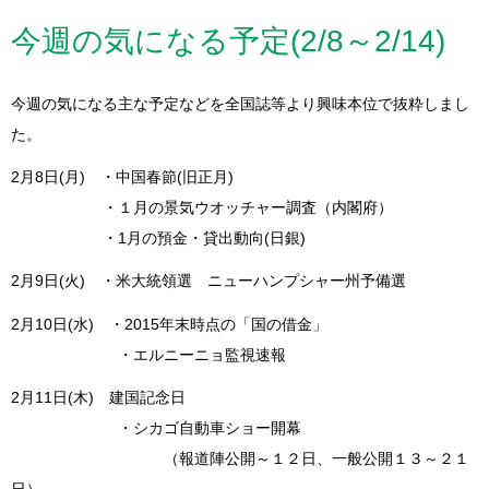
今週の気になる予定(2/8～2/14)
今週の気になる主な予定などを全国誌等より興味本位で抜粋しまし
た。
2月8日(月) ・中国春節(旧正月)
・１月の景気ウオッチャー調査（内閣府）
・1月の預金・貸出動向(日銀)
2月9日(火) ・米大統領選 ニューハンプシャー州予備選
2月10日(水) ・2015年末時点の「国の借金」
・エルニーニョ監視速報
2月11日(木) 建国記念日
・シカゴ自動車ショー開幕
（報道陣公開～１２日、一般公開１３～２１
日）