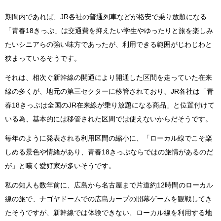
期間内であれば、JR各社の普通列車などが格安で乗り放題になる
「青春18きっぷ」は交通費を抑えたい学生やゆったりと旅を楽しみ
たいシニアらの強い味方であったが、利用できる範囲がじわじわと
狭まっているそうです。
それは、相次ぐ新幹線の開通により開通した区間を走っていた在来
線の多くが、地元の第三セクターに移管されており、JR各社は「青
春18きっぷは全国のJR在来線が乗り放題になる商品」と位置付けて
いる為、基本的には移管された区間では使えないからだそうです。
毎年のように発表される利用区間の縮小に、「ローカル線でこそ楽
しめる景色や情緒があり、青春18きっぷならではの旅情があるのだ
が」と嘆く愛好家が多いそうです。
私の知人も数年前に、広島から名古屋まで片道約12時間のローカル
線の旅で、ナゴヤドームでの広島カープの開幕ゲームを観戦してき
たそうですが、新幹線では体験できない、ローカル線を利用する地