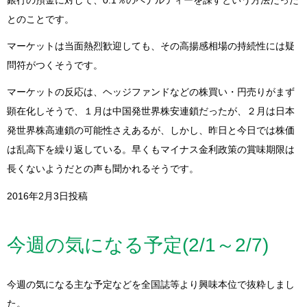
銀行の預金に対して、0.1％のペナルティーを課すという方法だった
とのことです。
マーケットは当面熱烈歓迎しても、その高揚感相場の持続性には疑
問符がつくそうです。
マーケットの反応は、ヘッジファンドなどの株買い・円売りがまず
顕在化しそうで、１月は中国発世界株安連鎖だったが、２月は日本
発世界株高連鎖の可能性さえあるが、しかし、昨日と今日では株価
は乱高下を繰り返している。早くもマイナス金利政策の賞味期限は
長くないようだとの声も聞かれるそうです。
2016年2月3日投稿
今週の気になる予定(2/1～2/7)
今週の気になる主な予定などを全国誌等より興味本位で抜粋しまし
た。