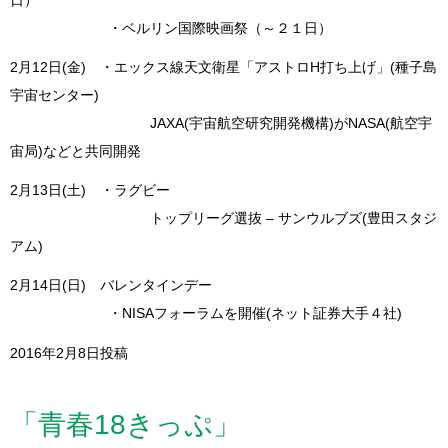
・ベルリン国際映画祭（～２１日）
2月12日(金) ・エックス線天文衛星「アストロH打ち上げ」(種子島
宇宙センター)
JAXA(宇宙航空研究開発機構)がNASA(航空宇
宙局)などと共同開発
2月13日(土) ・ラグビー
トップリーグ選抜 – サンウルブズ(豊田スタジ
アム)
2月14日(日) バレンタインデー
・NISAフォーラムを開催(ネット証券大手４社)
2016年2月8日投稿
「青春18きっぷ」