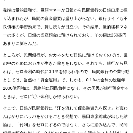
発端は量的緩和で、巨額マネーが日銀から民間銀行の日銀口座に振
り込まれたが、民間の資金需要は盛り上がらない。銀行サイドも不
良債権の学習効果で、貸し渋りが目立つ。その結果、量的緩和マネ
ーの多くが、日銀の当座預金に預けられており、その額は250兆円
あまりに膨らんだ。
ところが、民間銀行が、おカネをただ日銀に預けておくのでは、世
の中のためにおカネが生きた働きをしない。それでも、銀行から見
れば、ゼロ金利の時代に0.1％を得られるので、民間銀行の企業行動
としては、当然の「資金運用」で、しかも、0.1％の金利の総額年
2000億円強は、最終的に国民負担になり、その国民が銀行預金する
ときは、ゼロに近い金利しか得られない。
そこで、日銀が民間銀行に「汗を流して優良融資先を探せ」と言わ
んばかりにハッパをかけるごとき発想で、黒田東彦総裁が出した結
論は、「付利」をゼロにするのではなく、さらに踏み込んで、民間