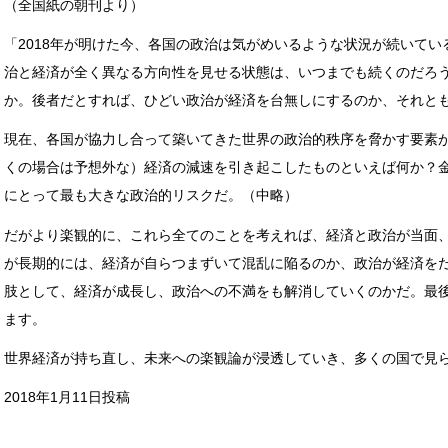
（全国紙の朝刊より）
「2018年が明けた今、各国の政治は気がめいるような状況が続いて
治と経済が全く異なる方向性を見せる状態は、いつまでも続くのだろ
か。後者だとすれば、ひどい政治が経済を台無しにするのか、それと
現在、各国が協力し合って築いてきた世界の政治的秩序を脅かす要素
くの場合は予想外な）経済の減速を引き起こしたものといえば何か？
にとって最も大きな政治的リスクだ。（中略）
だがより楽観的に、これら全てのことを考えれば、経済と政治が当面
が長期的には、経済が自らつまずいて混乱に陥るのか、政治が経済を
肢として、経済が成長し、政治への不満をも解消していくのかだ。最
ます。
世界経済が持ち直し、未来への楽観論が浸透していき、多くの国で見
2018年1月11日投稿