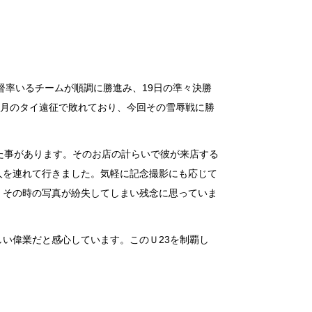
督率いるチームが順調に勝進み、19日の準々決勝
2月のタイ遠征で敗れており、今回その雪辱戦に勝
た事があります。そのお店の計らいで彼が来店する
人を連れて行きました。気軽に記念撮影にも応じて
。その時の写真が紛失してしまい残念に思っていま
い偉業だと感心しています。このＵ23を制覇し