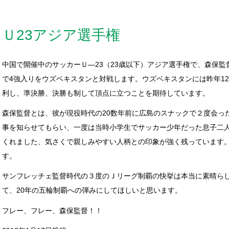
Ｕ23アジア選手権
中国で開催中のサッカーＵ―23（23歳以下）アジア選手権で、森保監
で4強入りをウズベキスタンと対戦します。ウズベキスタンには昨年1
利し、準決勝、決勝も制して頂点に立つことを期待しています。
森保監督とは、彼が現役時代の20数年前に広島のスナックで２度会っ
事を知らせてもらい、一度は当時小学生でサッカー少年だった息子二
くれました、気さくで親しみやすい人柄との印象が強く残っています
す。
サンフレッチェ監督時代の３度のＪリーグ制覇の快挙は本当に素晴らし
て、20年の五輪制覇への弾みにしてほしいと思います。
フレー、フレー、森保監督！！