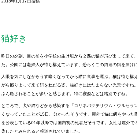
2018年1月17日投稿
猫好き
昨日の夕刻、目の前を小学校の生け垣から２匹の猫が飛び出して来て
た。公園には老婦人が待ち構えています、恐らくこの猫達の餌を届け
人眼を気にしながらうす暗くなってから猫に食事を運ぶ。猫は待ち構
がら擦りよって来て餌をねだる姿、猫好きにはたまらない光景ですね
ぶん癒されることが多いと感じます。特に寝姿などは格別ですね。
ところで、犬や猫などから感染する「コリネバクテリウム・ウルセラン
くなっていたことが15日、分かったそうです。屋外で猫に餌をやった
を公表している01年以降では国内初の死者だそうです。女性は屋外で
染したとみられると報道されていました。