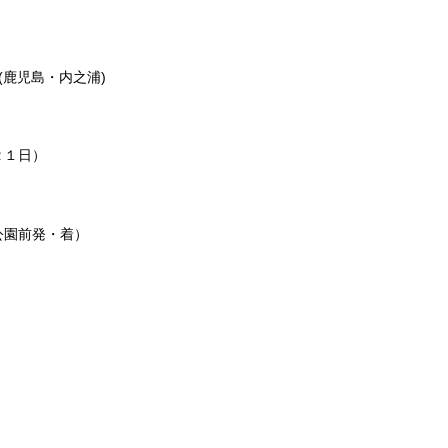
島・内之浦)
２１日）
公園前発・着）