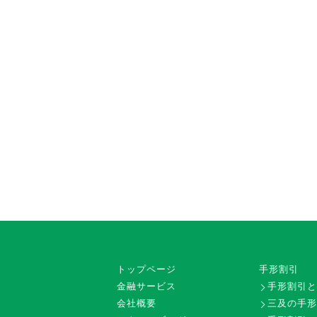
トップページ
手形割引
金融サービス
手形割引
会社概要
三及の手