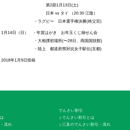
第2節1月13日(土)
日本 vs タイ （20:30 江陰）
・ラグビー 日本選手権決勝(秩父宮)
1月14日（日） ・年賀はがき お年玉くじ抽せん会
・大相撲初場所(〜28日、両国国技館)
・陸上 都道府県対抗女子駅伝(京都)
2018年1月9日投稿
でんさい割引
とは
でんさい割引とは
形・流れ
三及のでんさい割引・流れ