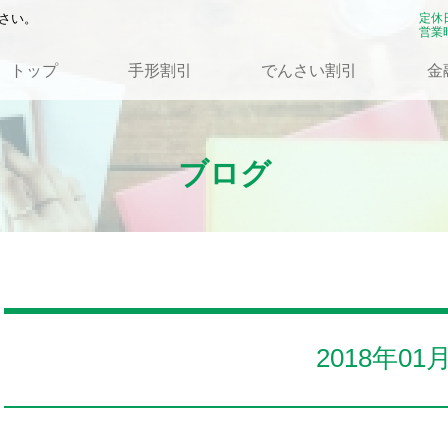
さい。
定休
営業時
トップ
手形割引
でんさい割引
金
ブログ
2018年01