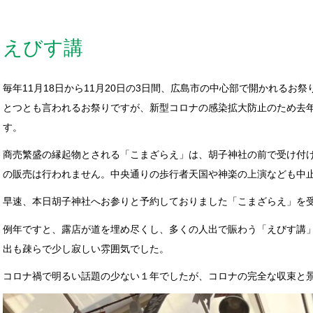
えびす講
毎年11月18日から11月20日の3日間、広島市の中心部で開かれるお
とつとも言われるお祭りですが、新型コロナの感染拡大防止のため去
す。
商売繁盛の縁起物とされる「こまざらえ」は、胡子神社の前で受け付
の販売は行われません。中央通りの歩行者天国や神楽の上演なども中
早速、本日胡子神社へお参りと予約しておりました「こまざらえ」を
例年ですと、露店が道を埋め尽くし、多くの人出で賑わう「えびす講
出も疎らで少し寂しい雰囲気でした。
コロナ禍で明るい話題の少ない１年でしたが、コロナの完全な収束と