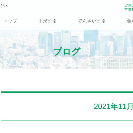
さい。
定休
営業時
トップ
手形割引
でんさい割引
金
ブログ
2021年11