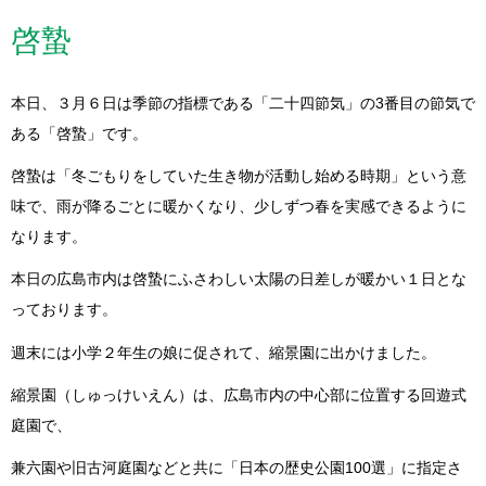
啓蟄
本日、３月６日は季節の指標である「二十四節気」の3番目の節気で
ある「啓蟄」です。
啓蟄は「冬ごもりをしていた生き物が活動し始める時期」という意
味で、雨が降るごとに暖かくなり、少しずつ春を実感できるように
なります。
本日の広島市内は啓蟄にふさわしい太陽の日差しが暖かい１日とな
っております。
週末には小学２年生の娘に促されて、縮景園に出かけました。
縮景園（しゅっけいえん）は、広島市内の中心部に位置する回遊式
庭園で、
兼六園や旧古河庭園などと共に「日本の歴史公園100選」に指定さ