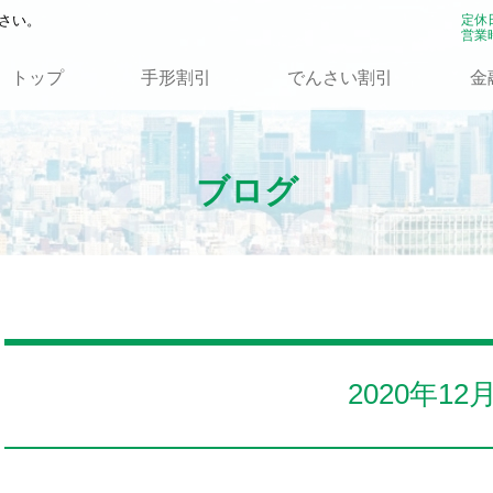
さい。
定休
営業時
トップ
手形割引
でんさい割引
金
ブログ
2020年12