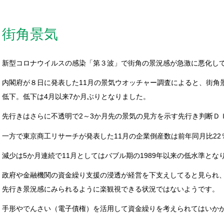
街角景気
新型コロナウイルスの感染「第３波」で街角の景況感が急激に悪化し
内閣府が８日に発表した11月の景気ウオッチャー調査によると、街角景気
低下。低下は4月以来7か月ぶりとなりました。
先行きはさらに不透明で2～3か月先の景気の見方を示す先行き判断ＤＩは
一方で東京商工リサーチが発表した11月の企業倒産数は前年同月比22％
減少は5か月連続で11月としてはバブル期の1989年以来の低水準とな
政府や金融機関の資金繰り支援の浸透が経営を下支えしてると見られ
先行き景況感にみられるように楽観視できる状況ではないようです。
手形やでんさい（電子債権）を活用して資金繰りを考えられてはいか