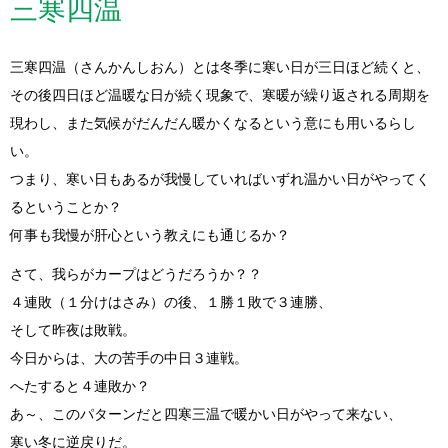
三寒四温
三寒四温（さんかんしおん）とは冬季に寒い日が三日ほど続くと、
その後四日ほど温暖な日が続く現象で、寒暖が繰り返される周期を
現わし、また気候がだんだん暖かくなるという意にも用いるらし
い。
つまり、寒い日もあるが我慢していればいずれ温かい日がやってく
るということか？
何事も我慢が肝心という教えにも通じるか？
さて、我らがカープはどうだろうか？？
４連敗（１分けはさみ）の後、１勝１敗で３連勝、
そして昨夜は敗戦。
今日からは、大の苦手の中日３連戦。
へたすると４連敗か？
あ～、このパターンだと四寒三温で暖かい日がやって来ない、
寒い冬に逆戻りだ。