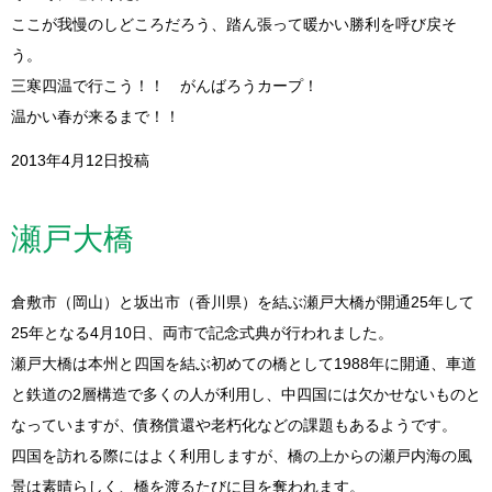
ここが我慢のしどころだろう、踏ん張って暖かい勝利を呼び戻そ
う。
三寒四温で行こう！！ がんばろうカープ！
温かい春が来るまで！！
2013年4月12日投稿
瀬戸大橋
倉敷市（岡山）と坂出市（香川県）を結ぶ瀬戸大橋が開通25年して
25年となる4月10日、両市で記念式典が行われました。
瀬戸大橋は本州と四国を結ぶ初めての橋として1988年に開通、車道
と鉄道の2層構造で多くの人が利用し、中四国には欠かせないものと
なっていますが、債務償還や老朽化などの課題もあるようです。
四国を訪れる際にはよく利用しますが、橋の上からの瀬戸内海の風
景は素晴らしく、橋を渡るたびに目を奪われます。