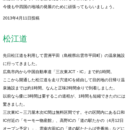
今後も中四国の地域の発展のために頑張ってもらいましょう。
2013年4月11日投稿
松江道
先日松江道を利用して雲洲平田（島根県出雲市平田町）の温泉施設
に行ってきました。
広島市内から中国自動車道「三次東JCT・IC」まで約1時間。
ここから開通した松江道を走り宍道ICを経由して目的地の日帰り温
泉施設までは約1時間。なんと正味2時間余りで到着しました。
以前なら優に3時間は要するこの道程が、1時間も短縮できたのには
驚きました。
三次東IC～三刀屋木次IC間は無料区間です。その区間内にある口和
IC付近の「モーモー物産館」、高野ICの「道の駅たかの（4月12日
オープン予定）」、雲南吉田ICの「道の駅たたらば壱番地」などに