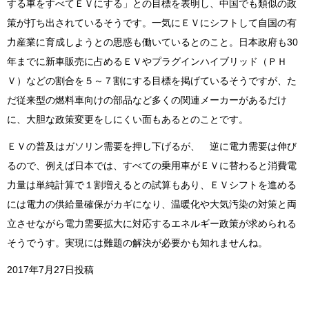
する車をすべてＥＶにする」との目標を表明し、中国でも類似の政
策が打ち出されているそうです。一気にＥＶにシフトして自国の有
力産業に育成しようとの思惑も働いているとのこと。日本政府も30
年までに新車販売に占めるＥＶやプラグインハイブリッド（ＰＨ
Ｖ）などの割合を５～７割にする目標を掲げているそうですが、た
だ従来型の燃料車向けの部品など多くの関連メーカーがあるだけ
に、大胆な政策変更をしにくい面もあるとのことです。
ＥＶの普及はガソリン需要を押し下げるが、 逆に電力需要は伸び
るので、例えば日本では、すべての乗用車がＥＶに替わると消費電
力量は単純計算で１割増えるとの試算もあり、ＥＶシフトを進める
には電力の供給量確保がカギになり、温暖化や大気汚染の対策と両
立させながら電力需要拡大に対応するエネルギー政策が求められる
そうでうす。実現には難題の解決が必要かも知れませんね。
2017年7月27日投稿