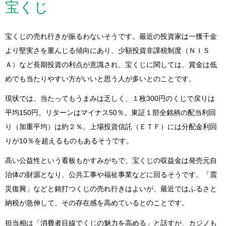
宝くじ
宝くじの売れ行きが振るわないそうです。最近の投資家は一獲千金
より堅実さを重んじる傾向にあり、少額投資非課税制度（ＮＩＳ
Ａ）など長期投資の利点が意識され、宝くじに関しては、賞金は低
めでも当たりやすい方がいいと思う人が多いとのことです。
現状では、当たってもうまみは乏しく、１枚300円のくじで戻りは
平均150円。リターンはマイナス50％。東証１部全銘柄の配当利回
り（加重平均）は約２％。上場投資信託（ＥＴＦ）には分配金利回
りが10％を超えるものもあるそうです。
高い公益性という看板もかすみがちで、宝くじの収益金は発売元自
治体の財源となり、公共工事や福祉事業などに回るそうです。「震
災復興」などと銘打つくじの売れ行きはよいが、最近ではふるさと
納税が急伸して、その存在感を高めているとのことです。
担当相は「消費者目線でくじの魅力を高める」と話すが、カジノも