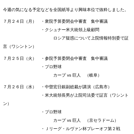
今週の気になる予定などを全国紙等より興味本位で抜粋しました。
７月２４日（月） ・衆院予算委閉会中審査 集中審議
・クシュナー米大統領上級顧問
ロシア疑惑について上院情報特別委で証
言（ワシントン）
７月２５日（火） ・参院予算委閉会中審査 集中審議
・プロ野球
カープ vs 巨人 （岐阜）
７月２６日（水） ・中曽宏日銀副総裁が講演（広島市）
・米大統領長男が上院司法委で証言（ワシント
ン）
・プロ野球
カープ vs 巨人 （京セラドーム）
・Ｊリーグ・ルヴァン杯プレーオフ第２戦