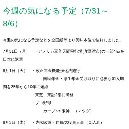
今週の気になる予定（7/31～
8/6）
今週の気になる予定などを全国紙等より興味本位で抜粋しました。
7月31日（月） ・アメリカ軍普天間飛行場(宜野湾市)の一部4haを
日本に返還
8月1日（火） ・改正年金機能強化法施行
国民年金・厚生年金受け取りに必要な加入期
間を25年から10年に短縮
・東芝、東証2部に降格
・プロ野球
カープ vs 阪神 （マツダ）
8月3日（木） ・内閣改造・自民党役員人事（見込み）